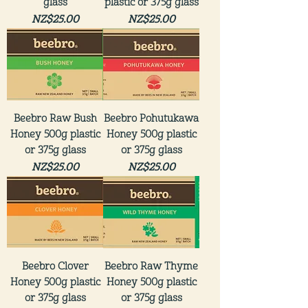
glass
plastic or 375g glass
價格
價格
NZ$25.00
NZ$25.00
Beebro Raw Bush
Beebro Pohutukawa
Honey 500g plastic
Honey 500g plastic
or 375g glass
or 375g glass
價格
價格
NZ$25.00
NZ$25.00
Beebro Clover
Beebro Raw Thyme
Honey 500g plastic
Honey 500g plastic
or 375g glass
or 375g glass