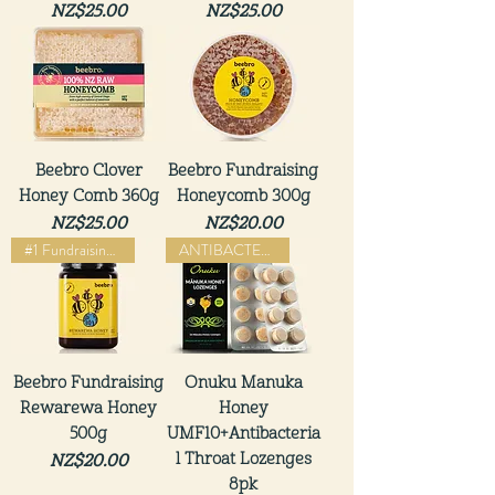
價格
價格
NZ$25.00
NZ$25.00
Beebro Clover
Beebro Fundraising
Honey Comb 360g
Honeycomb 300g
價格
價格
NZ$25.00
NZ$20.00
#1 Fundraising Honey
ANTIBACTERIAL QUALITY
Beebro Fundraising
Onuku Manuka
Rewarewa Honey
Honey
500g
UMF10+Antibacteria
l Throat Lozenges
價格
NZ$20.00
8pk